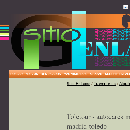
BUSCAR
NUEVOS
DESTACADOS
MAS VISITADOS
AL AZAR
SUGERIR ENLAC
Sitio Enlaces
/
Transportes
/
Alqui
Toletour - autocares m
madrid-toledo