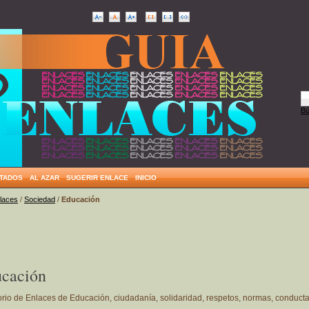
Bú
ITADOS
AL AZAR
SUGERIR ENLACE
INICIO
nlaces
/
Sociedad
/
Educación
cación
orio de Enlaces de Educación, ciudadanía, solidaridad, respetos, normas, conducta