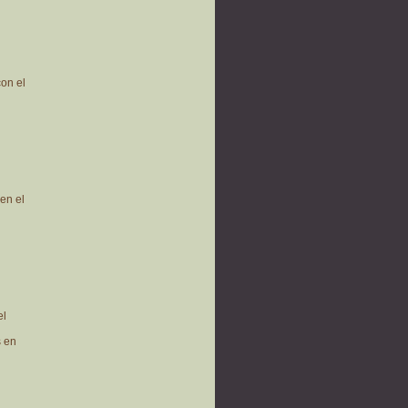
on el
l
en el
el
s en