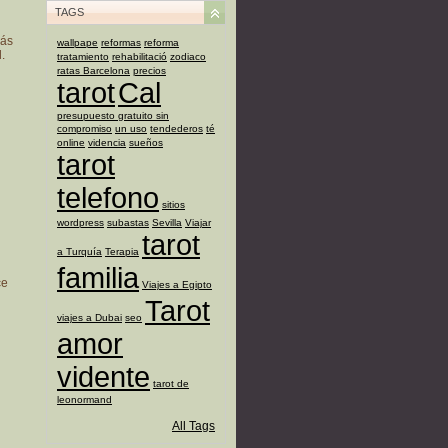
TAGS
más
wallpape
reformas
reforma
.
tratamiento
rehabilitació
zodiaco
ratas Barcelona
precios
tarot
Cal
presupuesto gratuito sin
compromiso
un uso
tendederos
té
online
videncia
sueños
tarot
telefono
sitios
wordpress
subastas
Sevilla
Viajar
tarot
a Turquía
Terapia
familia
ce
Viajes a Egipto
Tarot
viajes a Dubai
seo
amor
vidente
tarot de
leonormand
All Tags