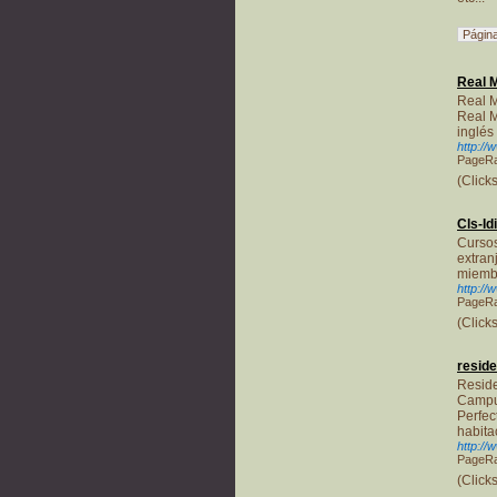
Página
Real 
Real M
Real M
inglés
http://
PageRa
(Click
Cls-I
Cursos
extran
miembr
http://
PageRa
(Click
reside
Reside
Campus
Perfec
habita
http://
PageRa
(Click