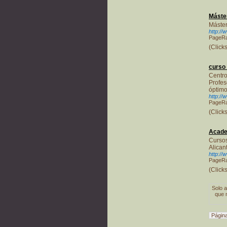
Máster
Máster
http://
PageRa
(Click
curso 
Centro
Profes
óptimo
http://
PageRa
(Click
Acade
Cursos
Alican
http://
PageRa
(Click
Solo a
que 
Página