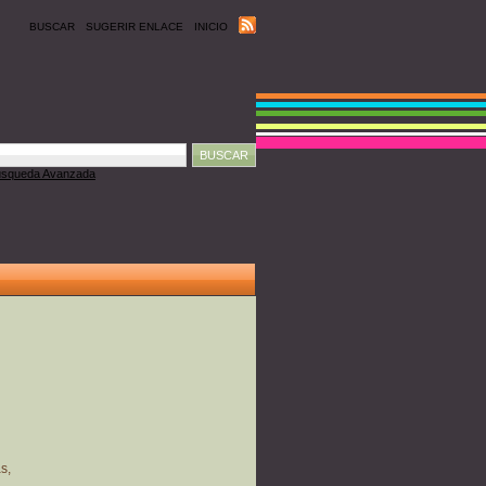
BUSCAR
SUGERIR ENLACE
INICIO
squeda Avanzada
s,