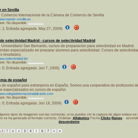
 en Sevilla
 Comercio Internacional de la Cámara de Comercio de Sevilla
www.master-sevilla.es
nk: No disponible
s: 1; Entrada agregada: May 27, 2009)
de selectividad Madrid - cursos de selectividad Madrid
 Universitario San Bernardo, cursos de preparación para selectividad en Madrid.
ordao especializado en preparar alumnos para selectividad. Cursos de selectivida
s resultados.
www.selectividad.biz
nk: No disponible
s: 0; Entrada agregada: Jun 7, 2009)
mia de español
 de español para extranjeros en España. Somos una cooperativa de profesores d
te especializados en cursos de español.
www.colegiointernacionalalicante.com
nk: No disponible
s: 0; Entrada agregada: Jun 18, 2009)
lgunos tipos de imagenes son las correctas, si no puedes ver la captura de algun enlace se
no se ha generado el formato correcto. Ordenar:
Alfabetico
Fecha
Clicks
Rango
ascenden
descendente
 5 / 7
«
<
3
4
5
6
7
>
»