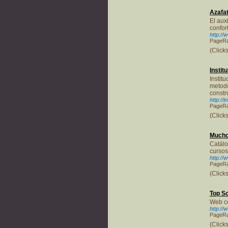
Azafa
El aux
confor
http://
PageRa
(Click
Instit
Instit
metodo
constr
http://
PageRa
(Click
Mucho
Catálo
cursos
http:/
PageRa
(Click
Top S
Web co
http://
PageRa
(Click