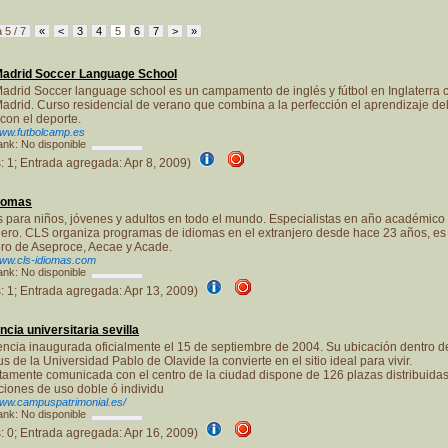
 5 / 7
«
<
3
4
5
6
7
>
»
Madrid Soccer Language School
adrid Soccer language school es un campamento de inglés y fútbol en Inglaterra c
adrid. Curso residencial de verano que combina a la perfección el aprendizaje de
 con el deporte.
www.futbolcamp.es
nk: No disponible
s: 1; Entrada agregada: Apr 8, 2009)
diomas
 para niños, jóvenes y adultos en todo el mundo. Especialistas en año académico 
jero. CLS organiza programas de idiomas en el extranjero desde hace 23 años, es
o de Aseproce, Aecae y Acade.
www.cls-idiomas.com
nk: No disponible
s: 1; Entrada agregada: Apr 13, 2009)
ncia universitaria sevilla
ncia inaugurada oficialmente el 15 de septiembre de 2004. Su ubicación dentro d
 de la Universidad Pablo de Olavide la convierte en el sitio ideal para vivir.
tamente comunicada con el centro de la ciudad dispone de 126 plazas distribuida
ciones de uso doble ó individu
www.campuspatrimonial.es/
nk: No disponible
s: 0; Entrada agregada: Apr 16, 2009)