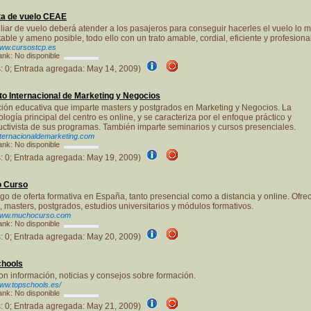
ta de vuelo CEAE
iliar de vuelo deberá atender a los pasajeros para conseguir hacerles el vuelo lo 
table y ameno posible, todo ello con un trato amable, cordial, eficiente y profesional
www.cursostcp.es
nk: No disponible
s: 0; Entrada agregada: May 14, 2009)
uto Internacional de Marketing y Negocios
ución educativa que imparte masters y postgrados en Marketing y Negocios. La
logía principal del centro es online, y se caracteriza por el enfoque práctico y
uctivista de sus programas. También imparte seminarios y cursos presenciales.
internacionaldemarketing.com
nk: No disponible
s: 0; Entrada agregada: May 19, 2009)
 Curso
go de oferta formativa en España, tanto presencial como a distancia y online. Ofre
, masters, postgrados, estudios universitarios y módulos formativos.
/www.muchocurso.com
nk: No disponible
s: 0; Entrada agregada: May 20, 2009)
chools
n información, noticias y consejos sobre formación.
www.topschools.es/
nk: No disponible
s: 0; Entrada agregada: May 21, 2009)