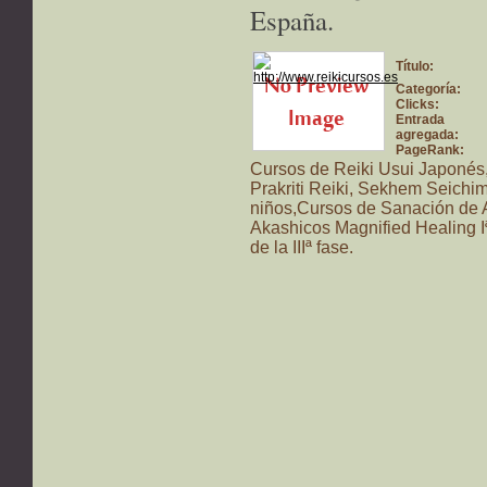
España.
Título:
Categoría:
Clicks:
Entrada
agregada:
PageRank:
Cursos de Reiki Usui Japonés,
Prakriti Reiki, Sekhem Seichim
niños,Cursos de Sanación de A
Akashicos Magnified Healing Iª
de la IIIª fase.