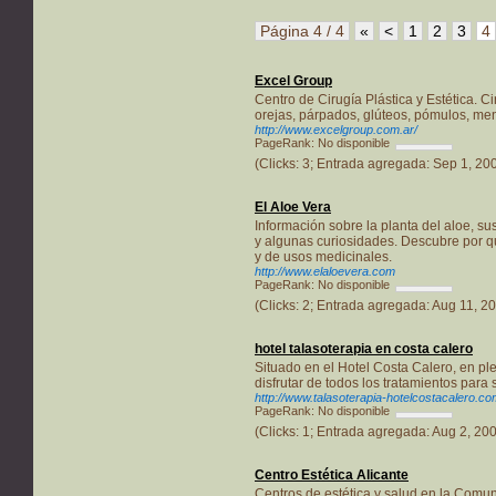
Página 4 / 4
«
<
1
2
3
4
Excel Group
Centro de Cirugía Plástica y Estética. Ci
orejas, párpados, glúteos, pómulos, ment
http://www.excelgroup.com.ar/
PageRank: No disponible
(Clicks: 3; Entrada agregada: Sep 1, 20
El Aloe Vera
Información sobre la planta del aloe, sus
y algunas curiosidades. Descubre por qu
y de usos medicinales.
http://www.elaloevera.com
PageRank: No disponible
(Clicks: 2; Entrada agregada: Aug 11, 2
hotel talasoterapia en costa calero
Situado en el Hotel Costa Calero, en pl
disfrutar de todos los tratamientos para 
http://www.talasoterapia-hotelcostacalero.co
PageRank: No disponible
(Clicks: 1; Entrada agregada: Aug 2, 20
Centro Estética Alicante
Centros de estética y salud en la Comun