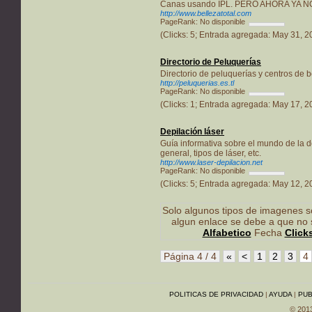
Canas usando IPL. PERO AHORA YA N
http://www.bellezatotal.com
PageRank: No disponible
(Clicks: 5; Entrada agregada: May 31, 
Directorio de Peluquerías
Directorio de peluquerías y centros de b
http://peluquerias.es.tl
PageRank: No disponible
(Clicks: 1; Entrada agregada: May 17, 
Depilación láser
Guía informativa sobre el mundo de la d
general, tipos de láser, etc.
http://www.laser-depilacion.net
PageRank: No disponible
(Clicks: 5; Entrada agregada: May 12, 
Solo algunos tipos de imagenes so
algun enlace se debe a que no 
Alfabetico
Fecha
Click
Página 4 / 4
«
<
1
2
3
4
POLITICAS DE PRIVACIDAD
|
AYUDA
|
PUB
© 201