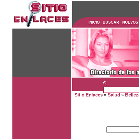
INICIO
BUSCAR
NUEVOS
Sitio Enlaces
»
Salud
»
Bellez