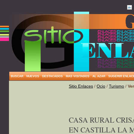
BUSCAR
NUEVOS
DESTACADOS
MAS VISITADOS
AL AZAR
SUGERIR ENLAC
Sitio Enlaces
/
Ocio
/
Turismo
/
Ve
CASA RURAL CRIS
EN CASTILLA LA