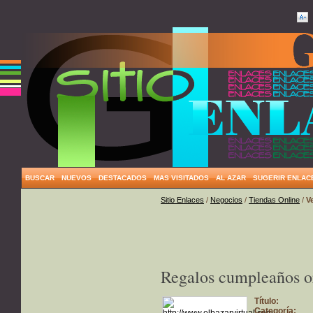
BUSCAR
NUEVOS
DESTACADOS
MAS VISITADOS
AL AZAR
SUGERIR ENLAC
Sitio Enlaces
/
Negocios
/
Tiendas Online
/
V
Regalos cumpleaños or
Título:
Categoría: