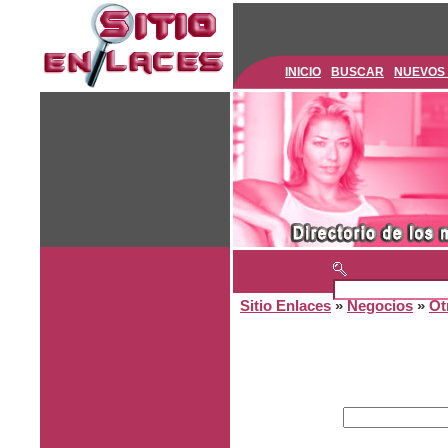
INICIO
BUSCAR
NUEVOS
Sitio Enlaces
»
Negocios
»
Ot