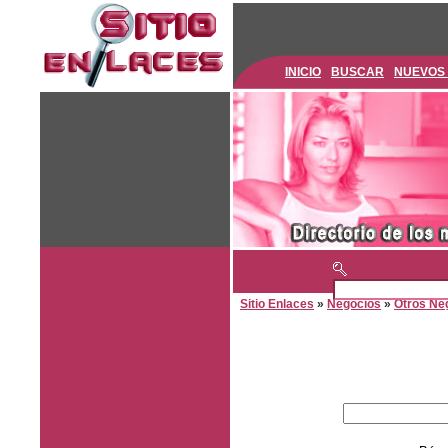
INICIO
BUSCAR
NUEVOS
Sitio Enlaces
»
Negocios
»
Otros Ne