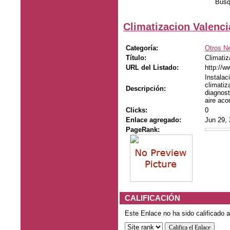
Búsq
Climatizacion Valenci
Categoría:
Otros N
Título:
Climatiz
URL del Listado:
http://w
Instalac
climatiz
Descripción:
diagnost
aire aco
Clicks:
0
Enlace agregado:
Jun 29,
PageRank:
CALIFICACIÓN
Este Enlace no ha sido calificado a