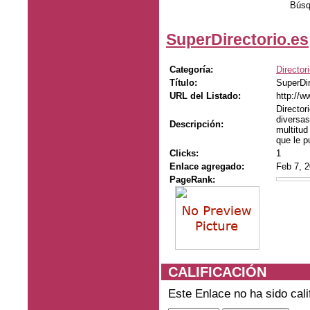
Búsq
SuperDirectorio.es
Categoría:
Director
Título:
SuperDir
URL del Listado:
http://w
Director
diversas
Descripción:
multitud
que le p
Clicks:
1
Enlace agregado:
Feb 7, 
PageRank:
CALIFICACIÓN
Este Enlace no ha sido cali