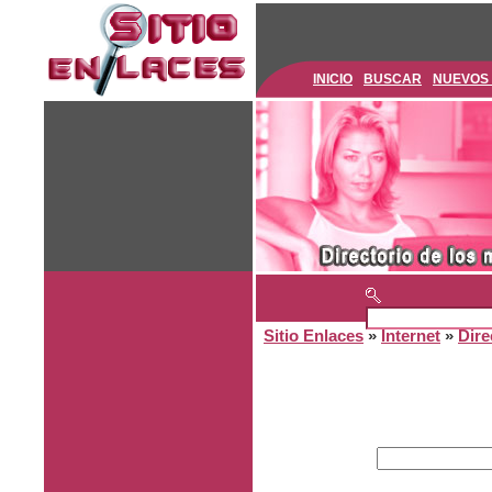
INICIO
BUSCAR
NUEVOS
Sitio Enlaces
»
Internet
»
Dire