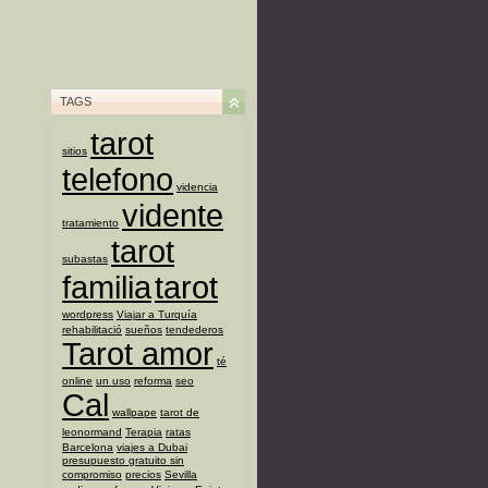
TAGS
tarot
sitios
telefono
videncia
vidente
tratamiento
tarot
subastas
familia
tarot
wordpress
Viajar a Turquía
rehabilitació
sueños
tendederos
Tarot amor
té
online
un uso
reforma
seo
Cal
wallpape
tarot de
leonormand
Terapia
ratas
Barcelona
viajes a Dubai
presupuesto gratuito sin
compromiso
precios
Sevilla