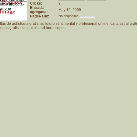
Clicks:
9
Entrada
May 12, 2009
agregada:
PageRank:
No disponible
as de astrologia gratis, su futuro sentimental y profesional online, carta astral gratu
opos gratis, compatibilidad horoscopos