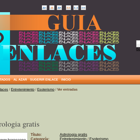
Bú
ITADOS
AL AZAR
SUGERIR ENLACE
INICIO
nlaces
/
Entretenimiento
/
Esoterismo
/
Ver entradas
rologia gratis
Título:
Astrologia gratis
Categoría:
Entretenimiento
/
Esoterismo